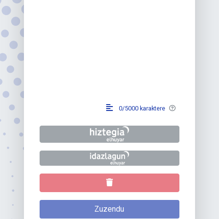
0/5000
karaktere
Zuzendu