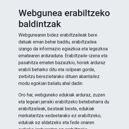
Webgunea erabiltzeko
baldintzak
Webgunearen bidez erabiltzaileak bere
datuak eman behar baditu, erabiltzailea
izango da informazio egiazkoa eta legezkoa
ematearen arduraduna. Erabiltzaile-izena eta
pasahitza ematen bazaizkio, horiek arduraz
erabili beharko ditu eta isilpean gorde,
zerbitzu berezietarako dituen abantailez
modu egokian baliatu ahal dadin.
Oro har, webguneko edukiak arduraz, zuzen
eta legeari jarraiki erabiltzeko betebeharra du
erabiltzaileak, besteak beste, edukiak
merkataritza-xedeetarako ez erabiltzeko,
edukiak ez aldatzeko eta fede onaren