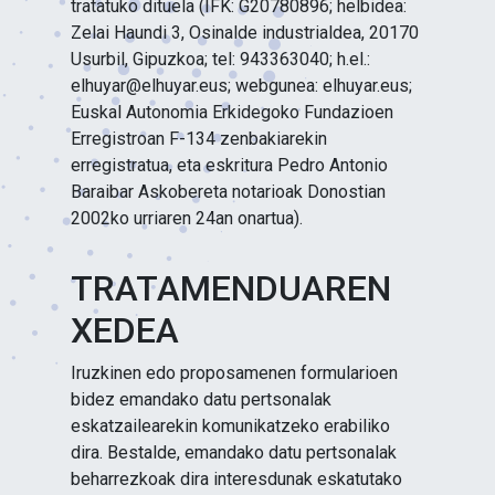
tratatuko dituela (IFK: G20780896; helbidea:
Zelai Haundi 3, Osinalde industrialdea, 20170
Usurbil, Gipuzkoa; tel: 943363040; h.el.:
elhuyar@elhuyar.eus; webgunea: elhuyar.eus;
Euskal Autonomia Erkidegoko Fundazioen
Erregistroan F-134 zenbakiarekin
erregistratua, eta eskritura Pedro Antonio
Baraibar Askobereta notarioak Donostian
2002ko urriaren 24an onartua).
TRATAMENDUAREN
XEDEA
Iruzkinen edo proposamenen formularioen
bidez emandako datu pertsonalak
eskatzailearekin komunikatzeko erabiliko
dira. Bestalde, emandako datu pertsonalak
beharrezkoak dira interesdunak eskatutako