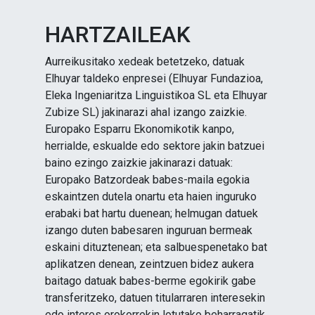
HARTZAILEAK
Aurreikusitako xedeak betetzeko, datuak
Elhuyar taldeko enpresei (Elhuyar Fundazioa,
Eleka Ingeniaritza Linguistikoa SL eta Elhuyar
Zubize SL) jakinarazi ahal izango zaizkie.
Europako Esparru Ekonomikotik kanpo,
herrialde, eskualde edo sektore jakin batzuei
baino ezingo zaizkie jakinarazi datuak:
Europako Batzordeak babes-maila egokia
eskaintzen dutela onartu eta haien inguruko
erabaki bat hartu duenean; helmugan datuek
izango duten babesaren inguruan bermeak
eskaini dituztenean; eta salbuespenetako bat
aplikatzen denean, zeintzuen bidez aukera
baitago datuak babes-berme egokirik gabe
transferitzeko, datuen titularraren interesekin
edo interes orokorrekin lotutako beharragatik.