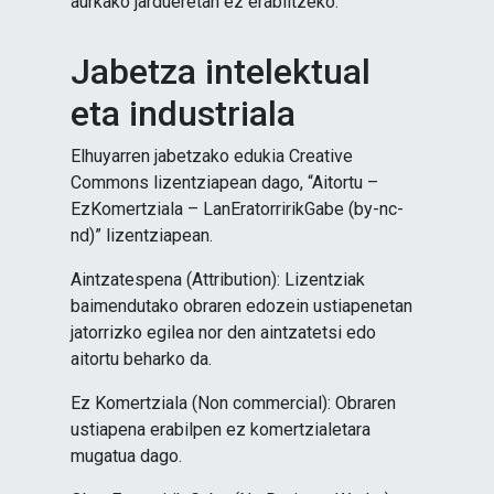
aurkako jardueretan ez erabiltzeko.
Jabetza intelektual
eta industriala
Elhuyarren jabetzako edukia Creative
Commons lizentziapean dago, “Aitortu –
EzKomertziala – LanEratorririkGabe (by-nc-
nd)” lizentziapean.
Aintzatespena (Attribution): Lizentziak
baimendutako obraren edozein ustiapenetan
jatorrizko egilea nor den aintzatetsi edo
aitortu beharko da.
Ez Komertziala (Non commercial): Obraren
ustiapena erabilpen ez komertzialetara
mugatua dago.