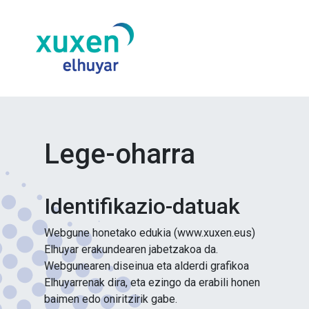
Lege-oharra
Identifikazio-datuak
Webgune honetako edukia (www.xuxen.eus)
Elhuyar erakundearen jabetzakoa da.
Webgunearen diseinua eta alderdi grafikoa
Elhuyarrenak dira, eta ezingo da erabili honen
baimen edo oniritzirik gabe.