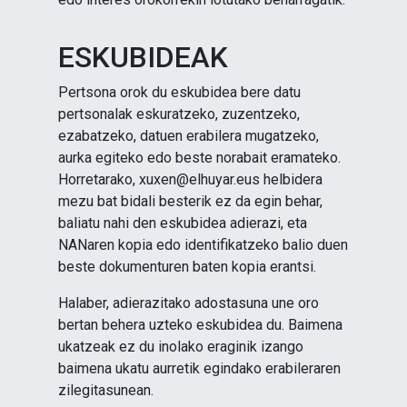
ESKUBIDEAK
Pertsona orok du eskubidea bere datu
pertsonalak eskuratzeko, zuzentzeko,
ezabatzeko, datuen erabilera mugatzeko,
aurka egiteko edo beste norabait eramateko.
Horretarako, xuxen@elhuyar.eus helbidera
mezu bat bidali besterik ez da egin behar,
baliatu nahi den eskubidea adierazi, eta
NANaren kopia edo identifikatzeko balio duen
beste dokumenturen baten kopia erantsi.
Halaber, adierazitako adostasuna une oro
bertan behera uzteko eskubidea du. Baimena
ukatzeak ez du inolako eraginik izango
baimena ukatu aurretik egindako erabileraren
zilegitasunean.