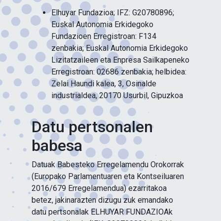
Elhuyar Fundazioa; IFZ: G20780896;
Euskal Autonomia Erkidegoko
Fundazioen Erregistroan: F134
zenbakia; Euskal Autonomia Erkidegoko
Lizitatzaileen eta Enpresa Sailkapeneko
Erregistroan: 02686 zenbakia; helbidea:
Zelai Haundi kalea, 3, Osinalde
industrialdea, 20170 Usurbil, Gipuzkoa
Datu pertsonalen
babesa
Datuak Babesteko Erregelamendu Orokorrak
(Europako Parlamentuaren eta Kontseiluaren
2016/679 Erregelamendua) ezarritakoa
betez, jakinarazten dizugu zuk emandako
datu pertsonalak ELHUYAR FUNDAZIOAk