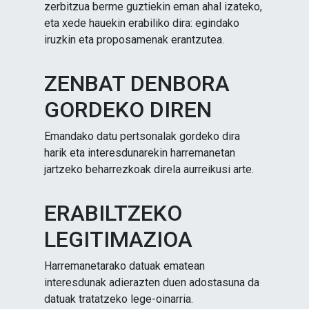
zerbitzua berme guztiekin eman ahal izateko,
eta xede hauekin erabiliko dira: egindako
iruzkin eta proposamenak erantzutea.
ZENBAT DENBORA
GORDEKO DIREN
Emandako datu pertsonalak gordeko dira
harik eta interesdunarekin harremanetan
jartzeko beharrezkoak direla aurreikusi arte.
ERABILTZEKO
LEGITIMAZIOA
Harremanetarako datuak ematean
interesdunak adierazten duen adostasuna da
datuak tratatzeko lege-oinarria.