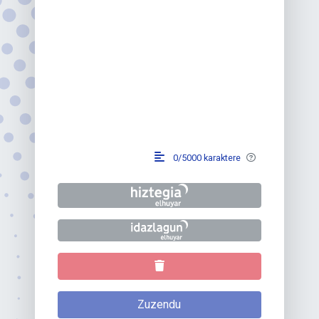
0/5000
karaktere
Zuzendu